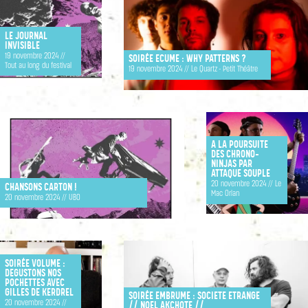
LE JOURNAL
INVISIBLE
19 novembre 2024 //
SOIRÉE ECUME : WHY PATTERNS ?
Tout au long du festival
19 novembre 2024 // Le Quartz - Petit Théâtre
A LA POURSUITE
DES CHRONO-
NINJAS PAR
ATTAQUE SOUPLE
20 novembre 2024 // Le
CHANSONS CARTON !
Mac Orlan
20 novembre 2024 // UBO
SOIRÉE VOLUME :
DEGUSTONS NOS
POCHETTES AVEC
GILLES DE KERDREL
SOIRÉE EMBRUME : SOCIETE ETRANGE
20 novembre 2024 //
// NOEL AKCHOTE //