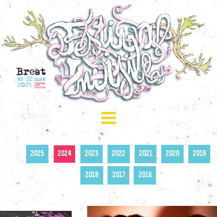
☰ Menu
PROGRAMMATION
PRÉSENTATION
APPEL À DONS
2025
2024
2023
2022
2021
2020
2019
Edition
BILLETTERIE
2018
2017
2016
INFOS PRATIQUES
PRESSE
CONTACTS