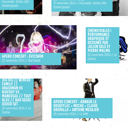
Passerelle, Centre d’Art
21 novembre 2024 // Passerelle, Centre d’Art
Contemporain
Contemporain
(IN)INVISIBLES !
PERFORMANCE
GRAPHIQUE ET
DESSINÉE PAR
JULIEN SOLÉ ET
PIERRE MALMA
22 novembre 2024 // La
APERO CONCERT : EVICSHEN
Carène
22 novembre 2024 // Bad Seeds
SOIRÉE BITUME :
XIU XIU // WINTER
FAMILY //
GRASSMAN VS
BIGFOOT VS
MANEVEAU // TOUT
BLEU // BAD SEEDS
APERO CONCERT : ARNAUD LE
DIDIER SET
GOUEFFLEC + MOCKE + CLAIRE
22 novembre 2024 // La
GRUPALLO + ANTOINE MESAJER
Carène
23 novembre 2024 // La PAM