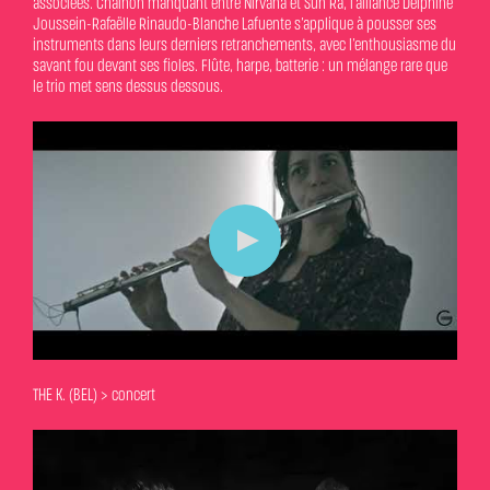
associées. Chainon manquant entre Nirvana et Sun Ra, l’alliance Delphine
Joussein-Rafaëlle Rinaudo-Blanche Lafuente s’applique à pousser ses
instruments dans leurs derniers retranchements, avec l’enthousiasme du
savant fou devant ses fioles. Flûte, harpe, batterie : un mélange rare que
le trio met sens dessus dessous.
THE K. (BEL) > concert