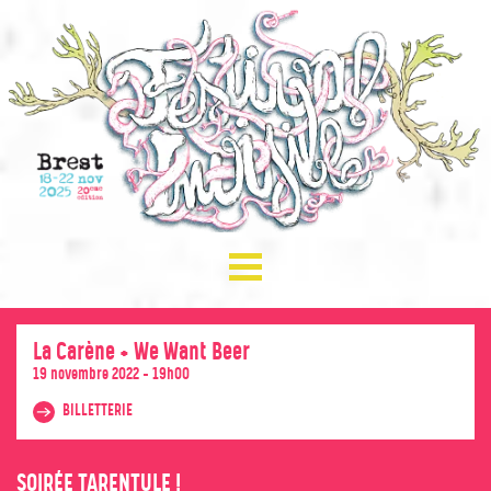
☰ Menu
PROGRAMMATION
PRÉSENTATION
APPEL À DONS
La Carène + We Want Beer
19 novembre 2022 - 19h00
BILLETTERIE
BILLETTERIE
INFOS PRATIQUES
PRESSE
SOIRÉE TARENTULE !
CONTACTS