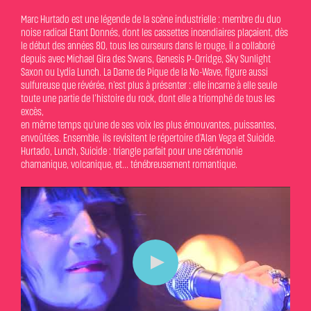
Marc Hurtado est une légende de la scène industrielle : membre du duo
noise radical Etant Donnés, dont les cassettes incendiaires plaçaient, dès
le début des années 80, tous les curseurs dans le rouge, il a collaboré
depuis avec Michael Gira des Swans, Genesis P-Orridge, Sky Sunlight
Saxon ou Lydia Lunch. La Dame de Pique de la No-Wave, figure aussi
sulfureuse que révérée, n’est plus à présenter : elle incarne à elle seule
toute une partie de l’histoire du rock, dont elle a triomphé de tous les
excès,
en même temps qu’une de ses voix les plus émouvantes, puissantes,
envoûtées. Ensemble, ils revisitent le répertoire d’Alan Vega et Suicide.
Hurtado, Lunch, Suicide : triangle parfait pour une cérémonie
chamanique, volcanique, et... ténébreusement romantique.