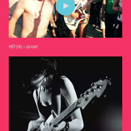
MIËT (FR) > concert