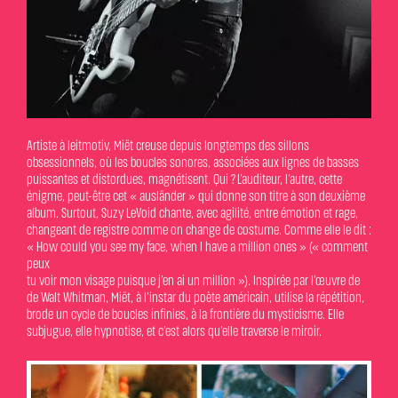
Artiste à leitmotiv, Miët creuse depuis longtemps des sillons
obsessionnels, où les boucles sonores, associées aux lignes de basses
puissantes et distordues, magnétisent. Qui ? L’auditeur, l’autre, cette
énigme, peut-être cet « ausländer » qui donne son titre à son deuxième
album. Surtout, Suzy LeVoid chante, avec agilité, entre émotion et rage,
changeant de registre comme on change de costume. Comme elle le dit :
« How could you see my face, when I have a million ones » (« comment
peux
tu voir mon visage puisque j’en ai un million »). Inspirée par l’œuvre de
de Walt Whitman, Miët, à l’instar du poète américain, utilise la répétition,
brode un cycle de boucles infinies, à la frontière du mysticisme. Elle
subjugue, elle hypnotise, et c’est alors qu’elle traverse le miroir.