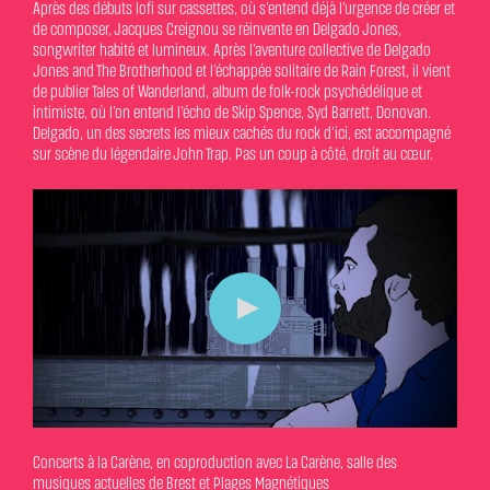
Après des débuts lofi sur cassettes, où s’entend déjà l’urgence de créer et
de composer, Jacques Creignou se réinvente en Delgado Jones,
songwriter habité et lumineux. Après l’aventure collective de Delgado
Jones and The Brotherhood et l’échappée solitaire de Rain Forest, il vient
de publier Tales of Wanderland, album de folk-rock psychédélique et
intimiste, où l’on entend l’écho de Skip Spence, Syd Barrett, Donovan.
Delgado, un des secrets les mieux cachés du rock d’ici, est accompagné
sur scène du légendaire John Trap. Pas un coup à côté, droit au cœur.
Concerts à la Carène, en coproduction avec La Carène, salle des
musiques actuelles de Brest et Plages Magnétiques