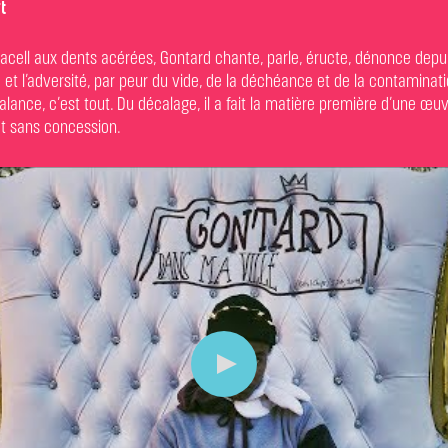
t
racell aux dents acérées, Gontard chante, parle, éructe, dénonce depui
 et l’adversité, par peur du vide, de la déchéance et de la contaminati
alance, c’est tout. Du décalage, il a fait la matière première d’une œu
et sans concession.