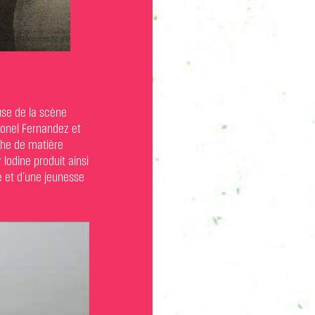
euse de la scène
ionel Fernandez et
che de matière
Iodine produit ainsi
e et d’une jeunesse