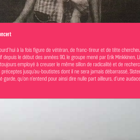
oncert
ujourd’hui à la fois figure de vétéran, de franc-tireur et de tête cherch
tif depuis le début des années 90, le groupe mené par Erik Minkkinen, L
 toujours employé à creuser le même sillon de radicalité et de recher
préceptes jusqu’au-boutistes dont il ne sera jamais débarrassé, Sister 
-garde, qu’on n’entend pour ainsi dire nulle part ailleurs, d’une audac