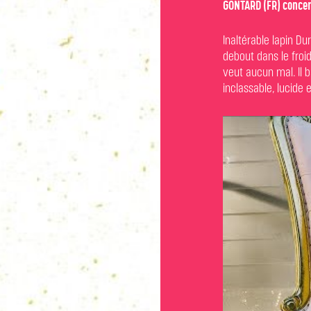
GONTARD (FR) concer
Inaltérable lapin Du
debout dans le froid
veut aucun mal. Il b
inclassable, lucide 