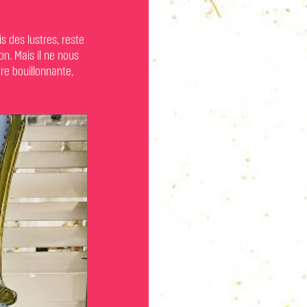
s des lustres, reste
on. Mais il ne nous
vre bouillonnante,