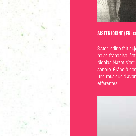
SISTER IODINE (FR) c
Sister Iodine fait a
noise française. Ac
Nicolas Mazet s’est
sonore. Grâce à ces 
une musique d’avant
effarantes.