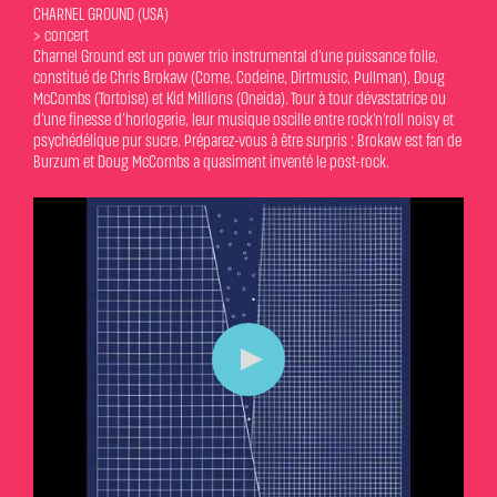
CHARNEL GROUND (USA)
> concert
Charnel Ground est un power trio instrumental d’une puissance folle,
constitué de Chris Brokaw (Come, Codeine, Dirtmusic, Pullman), Doug
McCombs (Tortoise) et Kid Millions (Oneida). Tour à tour dévastatrice ou
d’une finesse d’horlogerie, leur musique oscille entre rock’n’roll noisy et
psychédélique pur sucre. Préparez-vous à être surpris : Brokaw est fan de
Burzum et Doug McCombs a quasiment inventé le post-rock.