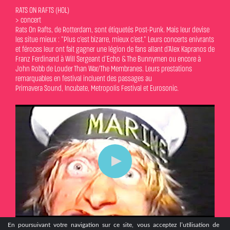
RATS ON RAFTS (HOL)
> concert
Rats On Rafts, de Rotterdam, sont étiquetés Post-Punk. Mais leur devise
les situe mieux : "Plus c’est bizarre, mieux c’est." Leurs concerts enivrants
et féroces leur ont fait gagner une légion de fans allant d’Alex Kapranos de
Franz Ferdinand à Will Sergeant d’Echo & The Bunnymen ou encore à
John Robb de Louder Than War/The Membranes. Leurs prestations
remarquables en festival incluent des passages au
Primavera Sound, Incubate, Metropolis Festival et Eurosonic.
En poursuivant votre navigation sur ce site, vous acceptez l’utilisation de
En poursuivant votre navigation sur ce site, vous acceptez l’utilisation de