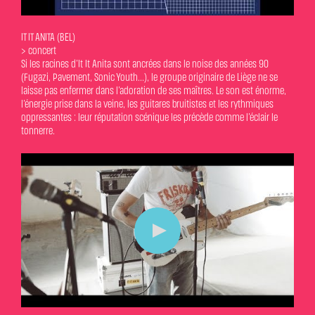
IT IT ANITA (BEL)
> concert
Si les racines d’It It Anita sont ancrées dans le noise des années 90
(Fugazi, Pavement, Sonic Youth...), le groupe originaire de Liège ne se
laisse pas enfermer dans l’adoration de ses maîtres. Le son est énorme,
l’énergie prise dans la veine, les guitares bruitistes et les rythmiques
oppressantes : leur réputation scénique les précède comme l’éclair le
tonnerre.