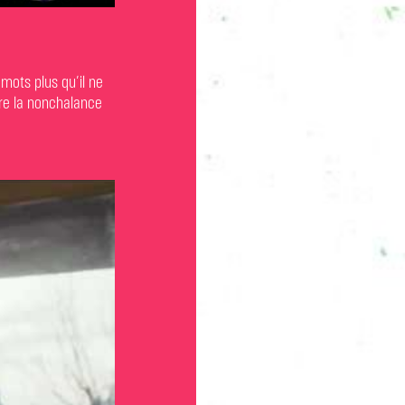
 mots plus qu’il ne
ntre la nonchalance