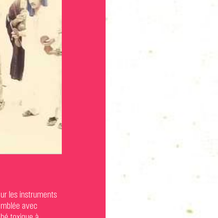
ur les instruments
ssemblée avec
ché toxique à