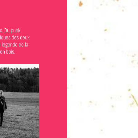
ns. Du punk
niques des deux
e légende de la
en bois.