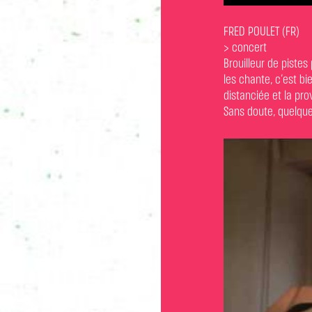
FRED POULET (FR)
> concert
Brouilleur de pistes
les chante, c’est bi
distanciée et la pro
Sans doute, quelquep