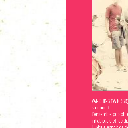
VANISHING TWIN (GB
> concert
L’ensemble pop obl
inhabituels et les d
l’unique espoir de 