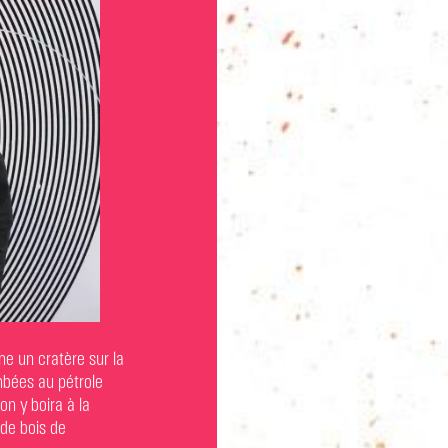
me un cratère sur la
ambées au pétrole
on y boira à la
 de bois de