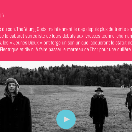
I)
rs du son, The Young Gods maintiennent le cap depuis plus de trente a
 avec le cabaret surréaliste de leurs débuts aux ivresses techno-chama
, les « Jeunes Dieux » ont forgé un son unique, acquérant le statut d
ectrique et divin, à faire passer le marteau de Thor pour une cuillère 