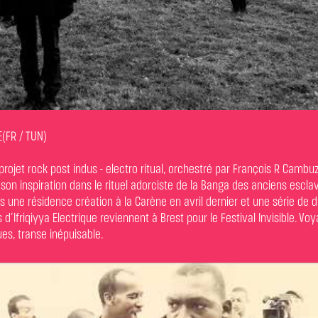
E(FR / TUN)
, projet rock post indus - electro ritual, orchestré par François R Camb
e son inspiration dans le rituel adorciste de la Banga des anciens escl
rès une résidence création à la Carène en avril dernier et une série de
s d’Ifriqiyya Electrique reviennent à Brest pour le Festival Invisible. Vo
ues, transe inépuisable.