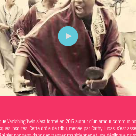
)
ique Vanishing Twin s’est formé en 2015 autour d’un amour commun po
isques insolites. Cette drôle de tribu, menée par Cathy Lucas, s’est a
dérégler nos sens dans des transes magiciennes et une déglingue psy