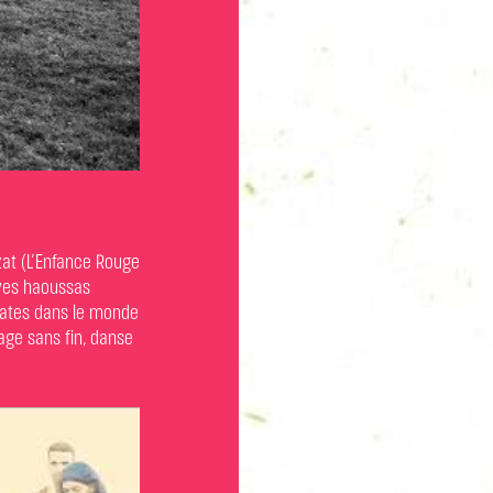
uzat (L’Enfance Rouge
aves haoussas
 dates dans le monde
yage sans fin, danse