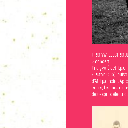
IFRIQIYYA ELECTRIQU
> concert
Ifriqiyya Électrique
/ Putan Club), puis
d’Afrique noire. Ap
entier, les musicien
des esprits électriq