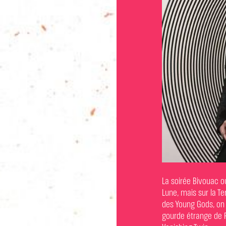
La soirée Bivouac o
Lune, mais sur la Te
des Young Gods, on y
gourde étrange de Fr