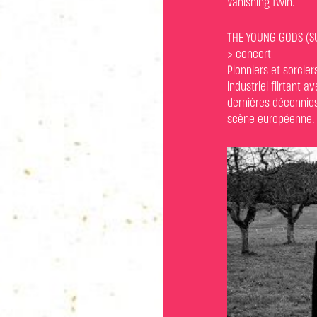
Vanishing Twin.
THE YOUNG GODS (SU
> concert
Pionniers et sorcie
industriel flirtant
dernières décennies
scène européenne. El