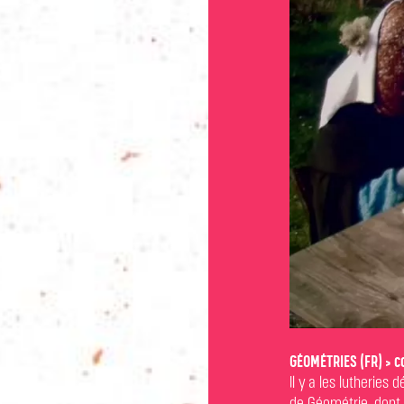
GÉOMÉTRIES (FR) > c
Il y a les lutheries