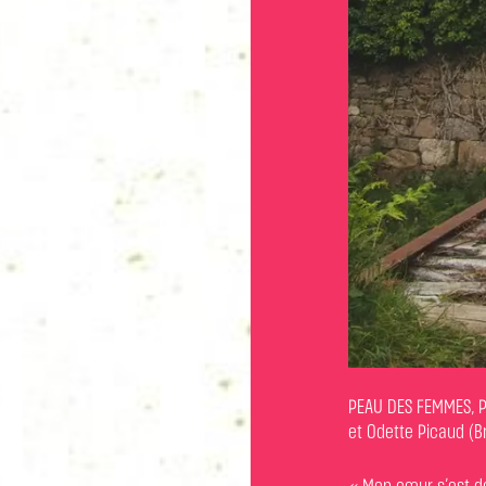
PEAU DES FEMMES, P
et Odette Picaud (B