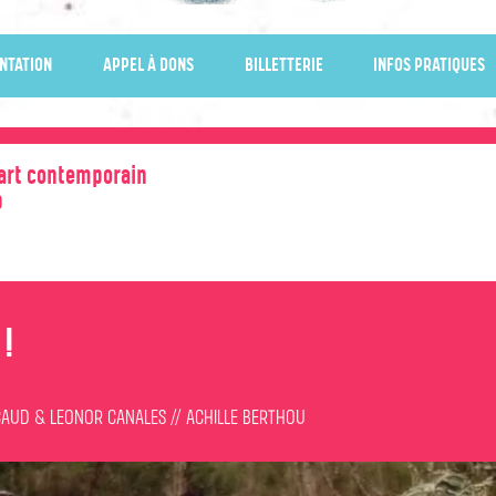
NTATION
APPEL À DONS
BILLETTERIE
INFOS PRATIQUES
’art contemporain
0
!
CAUD & LEONOR CANALES // ACHILLE BERTHOU