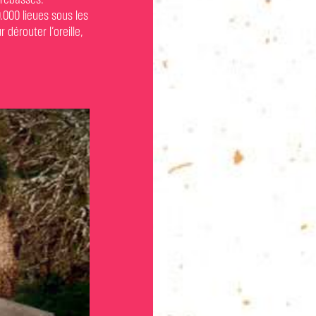
rebasses.
.000 lieues sous les
dérouter l’oreille,