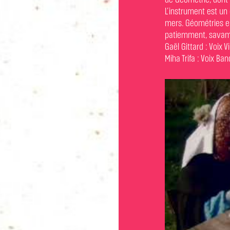
de Géométrie, dont
L’instrument est un 
mers. Géométries en
patiemment, sava
Gaël Gittard : Voix
Miha Trifa : Voix B