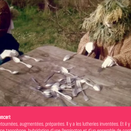
oncert
 détournées, augmentées, préparées. Il y a les lutheries inventées. Et il 