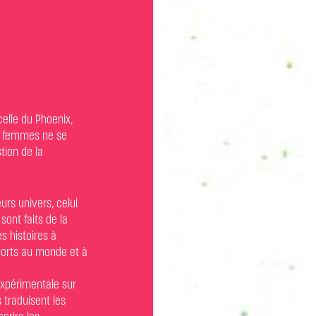
celle du Phoenix,
ux femmes ne se
tion de la
urs univers, celui
sont faits de la
s histoires à
pports au monde et à
expérimentale sur
traduisent les