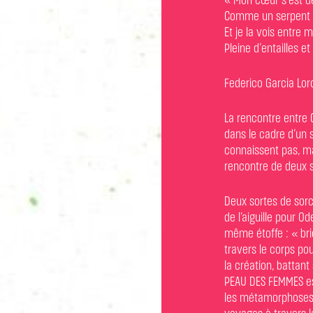
« Mon cœur s’est dé
Comme un serpent d
Et je la vois entre 
Pleine d’entailles et
Federico Garcia Lor
La rencontre entre 
dans le cadre d’un 
connaissent pas, mai
rencontre de deux 
Deux sortes de sorc
de l’aiguille pour O
même étoffe : « bri
travers le corps po
la création, batta
PEAU DES FEMMES est
les métamorphoses 