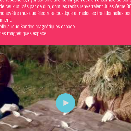
 ce tapophone, hybridation d’une Remington et d’un ensemble de cont
de ceux utilisés par ce duo, dont les récits renverraient Jules Verne 30
chevêtre musique électro-acoustique et mélodies traditionnelles pour 
mment.
 Vielle à roue Bandes magnétiques espace
andes magnétiques espace