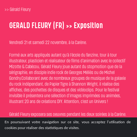
>> Gérald Fleury
GERALD FLEURY (FR) >> Exposition
Vendredi 21 et samedi 22 novembre, à la Carène.
Formé aux arts appliqués autant qu’à l’école du fanzine, tour à tour
illustrateur, plasticien et réalisateur de films d’animation avec le collectif
Mizotte & Cabécou, Gérald Fleury joue autant du stopmotion que de la
sérigraphie, en disciple indie rock de Georges Méliès ou de Michel
Gondry.Collaborant avec de nombreux groupes de musique de la galaxie
du rock indépendant, de Papier Tigre à Shannon Wright, il réalise des
affiches, des pochettes de disques et des vidéoclips. Pour le festival
invisible il présentera une sélection d’images imprimées ou animées,
illustrant 20 ans de créations DIY. Attention, c’est un Univers !
Gérald Fleury exposera ses oeuvres pendant les deux soirées à la Carène.
En poursuivant votre navigation sur ce site, vous acceptez l’utilisation de
En poursuivant votre navigation sur ce site, vous acceptez l’utilisation de
cookies pour réaliser des statistiques de visites.
cookies pour réaliser des statistiques de visites.