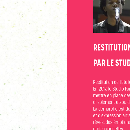
RESTITUTION
PAR LE STU
Restitution de l’ate
En 2017, le Studio F
mettre en place des 
d’isolement et/ou d
La démarche est de 
et d’expression art
rêves, des émotions
professionnelles.