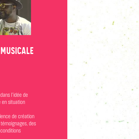
N MUSICALE
 dans l’idée de
 en situation
ience de création
es témoignages, des
 conditions